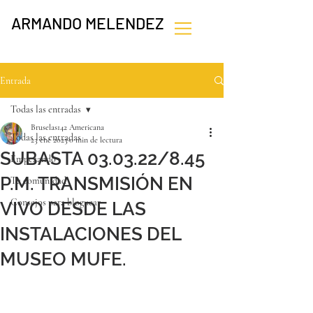
ARMANDO MELENDEZ
Entrada
Todas las entradas
Bruselas142 Americana
Todas las entradas
23 ene 2023
0 min de lectura
SUBASTA 03.03.22/8.45
Empezando
P.M. TRANSMISIÓN EN
Tu comunidad
Consejos para bloguear
VIVO DESDE LAS
INSTALACIONES DEL
MUSEO MUFE.