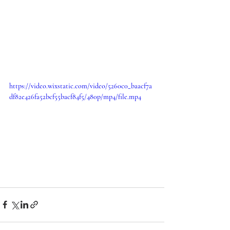
https://video.wixstatic.com/video/5260c0_baacf7a
df82e426fa52bcf55bacf84f5/480p/mp4/file.mp4