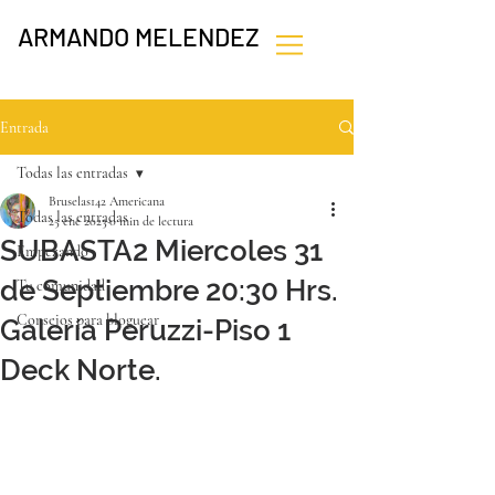
ARMANDO MELENDEZ
Entrada
Todas las entradas
Bruselas142 Americana
Todas las entradas
25 ene 2023
0 min de lectura
SUBASTA2 Miercoles 31
Empezando
de Septiembre 20:30 Hrs.
Tu comunidad
Consejos para bloguear
Galería Peruzzi-Piso 1
Deck Norte.